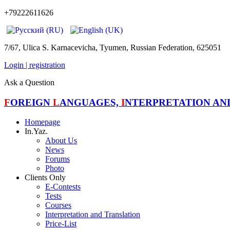
+79222611626
7/67, Ulica S. Karnacevicha, Tyumen, Russian Federation, 625051
Login | registration
Ask a Question
F
OREIGN
L
ANGUAGES,
I
NTERPRETATION A
Homepage
In.Yaz.
About Us
News
Forums
Photo
Clients Only
E-Contests
Tests
Courses
Interpretation and Translation
Price-List