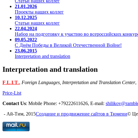
Статьи наших коллег
21.01.2026
Проекты наших коллег
10.12.2025
Статьи наших коллег
22.04.2024
Набор на подготовку к участию во всероссийских конкур
09.05.2022
С Днём Победы в Великой Отечественной Войне!
23.06.2015
Interpretation and translation
Interpretation and translation
F
.
L
.
I
.
T
.
,
Foreign Languages, Interpretation and Translation Center
,
Price-List
Contact Us
: Mobile Phone: +79222611626, E-mail:
shilikov@ramble
- Ай-Тим, 2015
Создание и продвижение сайтов в Тюмени
© Це