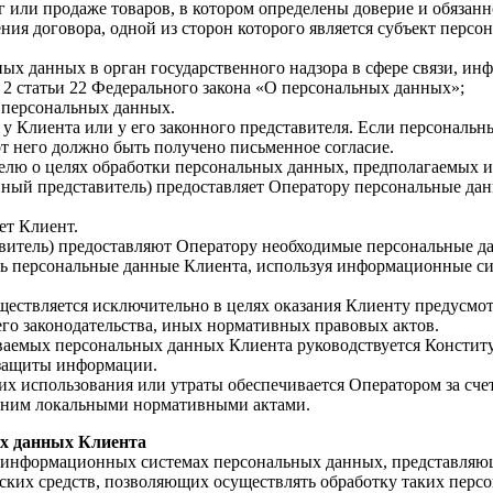
г или продаже товаров, в котором определены доверие и обязанн
ия договора, одной из сторон которого является субъект персона
ьных данных в орган государственного надзора в сфере связи,
 2 статьи 22 Федерального закона «О персональных данных»;
 персональных данных.
 у Клиента или у его законного представителя. Если персональ
от него должно быть получено письменное согласие.
телю о целях обработки персональных данных, предполагаемых 
онный представитель) предоставляет Оператору персональные да
ет Клиент.
авитель) предоставляют Оператору необходимые персональные д
чать персональные данные Клиента, используя информационные 
ществляется исключительно в целях оказания Клиенту предусмо
го законодательства, иных нормативных правовых актов.
тываемых персональных данных Клиента руководствуется Конст
 защиты информации.
их использования или утраты обеспечивается Оператором за сче
с ним локальными нормативными актами.
ых данных Клиента
в информационных системах персональных данных, представляю
ских средств, позволяющих осуществлять обработку таких перс