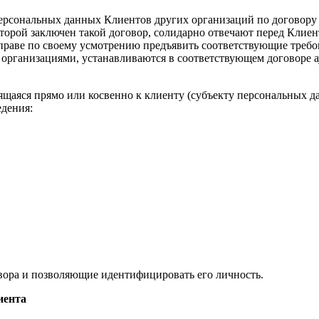
персональных данных Клиентов других организаций по договору 
оторой заключен такой договор, солидарно отвечают перед Клие
праве по своему усмотрению предъявить соответствующие треб
организациями, устанавливаются в соответствующем договоре а
ящаяся прямо или косвенно к клиенту (субъекту персональных д
едения:
вора и позволяющие идентифицировать его личность.
иента