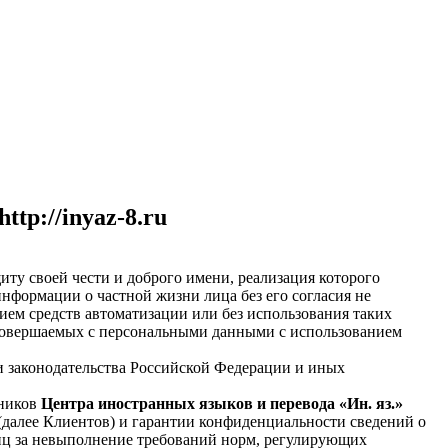
tp://inyaz-8.ru
иту своей чести и доброго имени, реализация которого
нформации о частной жизни лица без его согласия не
ем средств автоматизации или без использования таких
, совершаемых с персональными данными с использованием
и законодательства Российской Федерации и иных
дников
Центра иностранных языков и перевода «Ин. яз.»
u (далее Клиентов) и гарантии конфиденциальности сведений о
лиц за невыполнение требований норм, регулирующих