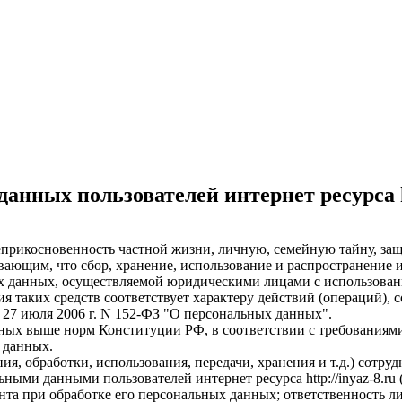
анных пользователей интернет ресурса ht
еприкосновенность частной жизни, личную, семейную тайну, защ
ающим, что сбор, хранение, использование и распространение и
х данных, осуществляемой юридическими лицами с использовани
ия таких средств соответствует характеру действий (операций)
 27 июля 2006 г. N 152-ФЗ "О персональных данных".
ных выше норм Конституции РФ, в соответствии с требованиям
 данных.
я, обработки, использования, передачи, хранения и т.д.) сотру
ьными данными пользователей интернет ресурса http://inyaz-8.r
нта при обработке его персональных данных; ответственность 